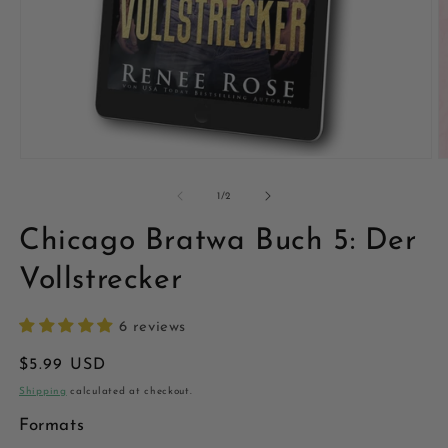
Open
O
media
m
1
2
of
1
/
2
in
in
modal
m
Chicago Bratwa Buch 5: Der
Vollstrecker
6 reviews
Regular
$5.99 USD
price
Shipping
calculated at checkout.
Formats