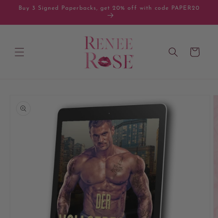
Skip to
Buy 3 Signed Paperbacks, get 20% off with code PAPER20
content
Cart
Skip to
product
information