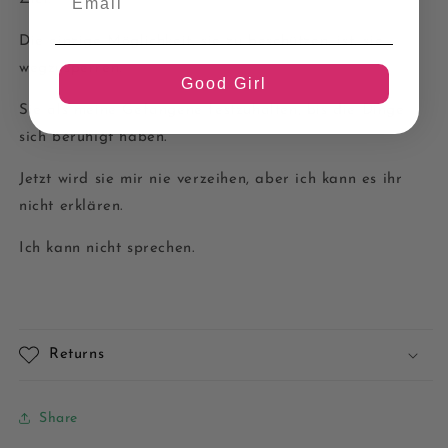
Die einzige Möglichkeit, sie zu beschützen, ist, sie
wegzusperren.
Good Girl
Sie als meine Gefangene festzuhalten, bis die Dinge
sich beruhigt haben.
Jetzt wird sie mir nie verzeihen, aber ich kann es ihr
nicht erklären.
Ich kann nicht sprechen.
Returns
Share