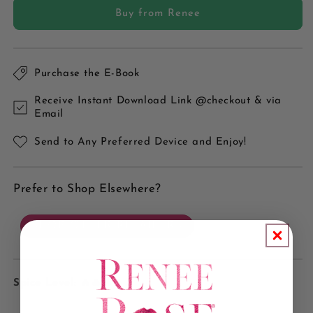
Buy from Renee
Purchase the E-Book
Receive Instant Download Link @checkout & via
Email
Send to Any Preferred Device and Enjoy!
Prefer to Shop Elsewhere?
SHOP OTHER RETAILERS
Spice Level
: 🔥🔥🔥🔥