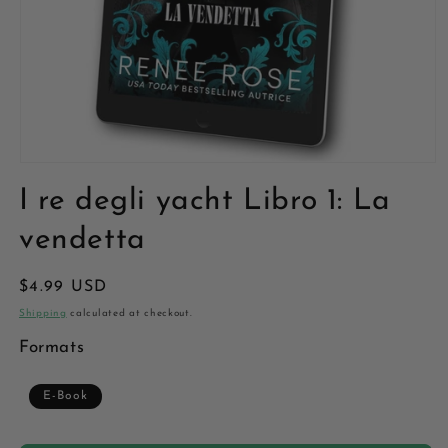
Open
media
I re degli yacht Libro 1: La
1
in
modal
vendetta
Regular
$4.99 USD
price
Shipping
calculated at checkout.
Formats
E-Book