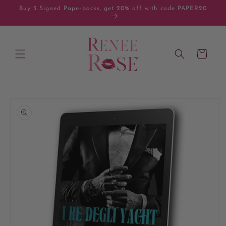
Skip to
Buy 3 Signed Paperbacks, get 20% off with code PAPER20
content
Cart
Skip to
product
information