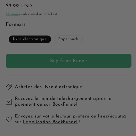
Regular
$3.99 USD
price
Shipping
calculated at checkout.
Formats
livre électronique
Paperback
Buy from Renee
Achetez des livre électronique
Recevez le lien de téléchargement après le
paiement ou sur BookFunnel
Envoyez sur votre lecteur préféré ou lisez/écoutez
sur
l’application BookFunnel
!