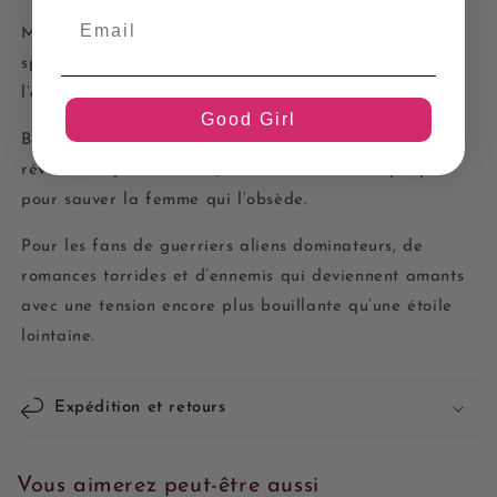
Mais sa tentative pour la protéger échoue de façon
spectaculaire et la conduit droit entre les mains de
l’ennemi.
Good Girl
Blade se retrouve face à un choix : conclure la
révolution qu’il a lancée, ou abandonner son peuple
pour sauver la femme qui l’obsède.
Pour les fans de guerriers aliens dominateurs, de
romances torrides et d’ennemis qui deviennent amants
avec une tension encore plus bouillante qu’une étoile
lointaine.
Expédition et retours
Vous aimerez peut-être aussi