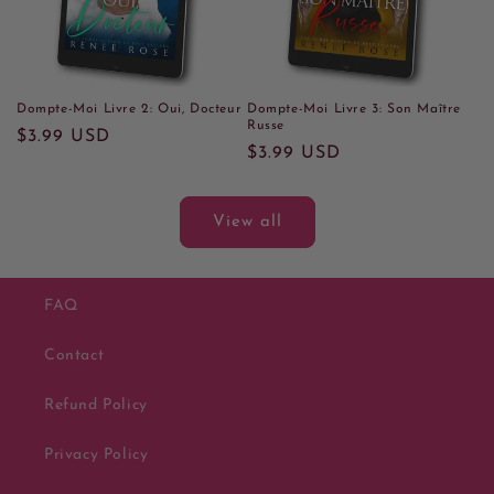
Dompte-Moi Livre 2: Oui, Docteur
Dompte-Moi Livre 3: Son Maître
Russe
Regular
$3.99 USD
Regular
$3.99 USD
price
price
View all
FAQ
Contact
Refund Policy
Privacy Policy