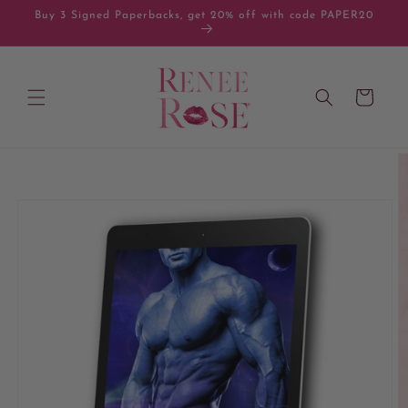
Skip to
Buy 3 Signed Paperbacks, get 20% off with code PAPER20
content
Cart
Skip to
product
information