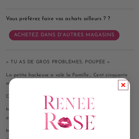
Vous préférez faire vos achats ailleurs ? ?
ACHETEZ DANS D'AUTRES MAGASINS
« TU AS DE GROS PROBLÈMES, POUPÉE »
La petite hackeuse a volé la Famille… Cent cinquante
mille dollars.
Chez les Tacone, nous n’apprécions pas les voleurs.
Même pas quand ils se pointent avec un emballage
aussi mignon que le sien.
Même pas quand elle me montre jusqu’où va son