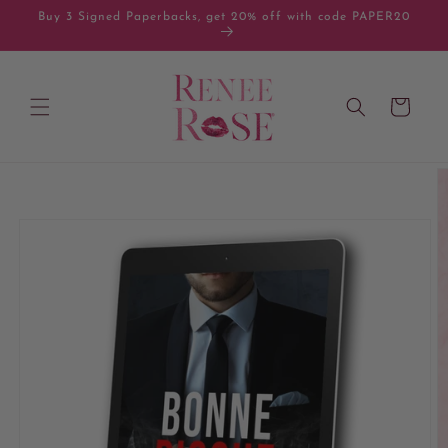
Skip to
Buy 3 Signed Paperbacks, get 20% off with code PAPER20
content
Cart
Skip to
product
information