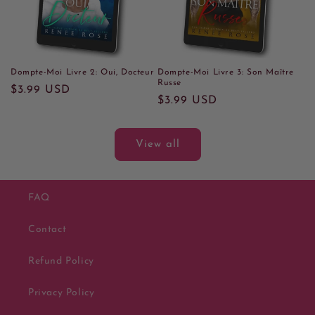
Dompte-Moi Livre 2: Oui, Docteur
Dompte-Moi Livre 3: Son Maître
Russe
Regular
$3.99 USD
Regular
$3.99 USD
price
price
View all
FAQ
Contact
Refund Policy
Privacy Policy