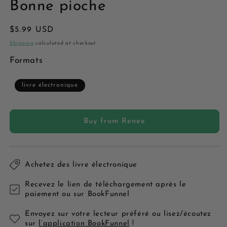
Bonne pioche
Regular
$5.99 USD
price
Shipping
calculated at checkout.
Formats
livre électronique
Buy from Renee
Achetez des livre électronique
Recevez le lien de téléchargement après le
paiement ou sur BookFunnel
Envoyez sur votre lecteur préféré ou lisez/écoutez
sur
l’application BookFunnel
!